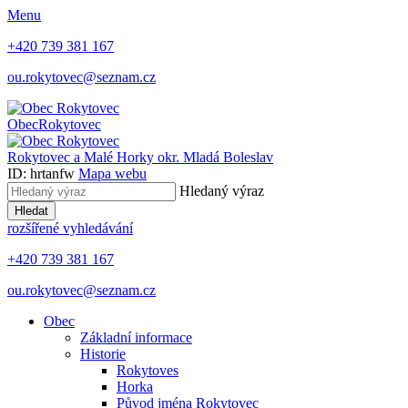
Menu
+420 739 381 167
ou.rokytovec@seznam.cz
Obec
Rokytovec
Rokytovec a Malé Horky
okr. Mladá Boleslav
ID: hrtanfw
Mapa webu
Hledaný výraz
Hledat
rozšířené vyhledávání
+420 739 381 167
ou.rokytovec@seznam.cz
Obec
Základní informace
Historie
Rokytoves
Horka
Původ jména Rokytovec