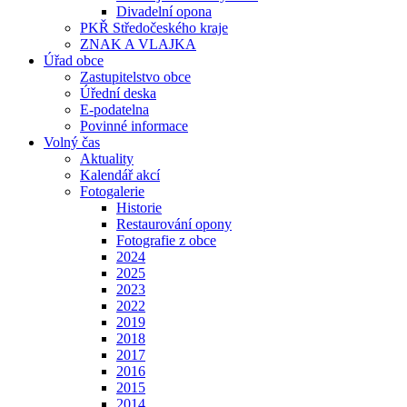
Divadelní opona
PKŘ Středočeského kraje
ZNAK A VLAJKA
Úřad obce
Zastupitelstvo obce
Úřední deska
E-podatelna
Povinné informace
Volný čas
Aktuality
Kalendář akcí
Fotogalerie
Historie
Restaurování opony
Fotografie z obce
2024
2025
2023
2022
2019
2018
2017
2016
2015
2014