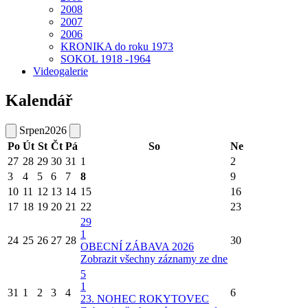
2008
2007
2006
KRONIKA do roku 1973
SOKOL 1918 -1964
Videogalerie
Kalendář
Srpen
2026
Po
Út
St
Čt
Pá
So
Ne
27
28
29
30
31
1
2
3
4
5
6
7
8
9
10
11
12
13
14
15
16
17
18
19
20
21
22
23
29
1
24
25
26
27
28
30
OBECNÍ ZÁBAVA 2026
Zobrazit všechny záznamy ze dne
5
1
31
1
2
3
4
6
23. NOHEC ROKYTOVEC