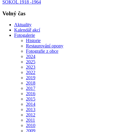
SOKOL 1918 -1964
Volný čas
Aktuality
Kalendář akcí
Fotogalerie
Historie
Restaurování opony
Fotografie z obce
2024
2025
2023
2022
2019
2018
2017
2016
2015
2014
2013
2012
2011
2010
2009