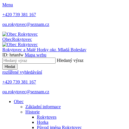
Menu
+420 739 381 167
ou.rokytovec@seznam.cz
Obec
Rokytovec
Rokytovec a Malé Horky
okr. Mladá Boleslav
ID: hrtanfw
Mapa webu
Hledaný výraz
Hledat
rozšířené vyhledávání
+420 739 381 167
ou.rokytovec@seznam.cz
Obec
Základní informace
Historie
Rokytoves
Horka
Původ jména Rokytovec