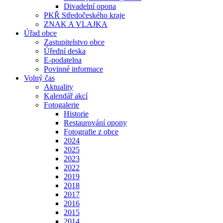
Divadelní opona
PKŘ Středočeského kraje
ZNAK A VLAJKA
Úřad obce
Zastupitelstvo obce
Úřední deska
E-podatelna
Povinné informace
Volný čas
Aktuality
Kalendář akcí
Fotogalerie
Historie
Restaurování opony
Fotografie z obce
2024
2025
2023
2022
2019
2018
2017
2016
2015
2014