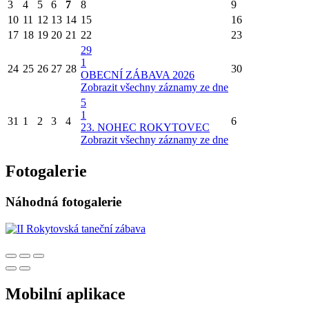
3
4
5
6
7
8
9
10
11
12
13
14
15
16
17
18
19
20
21
22
23
29
1
24
25
26
27
28
30
OBECNÍ ZÁBAVA 2026
Zobrazit všechny záznamy ze dne
5
1
31
1
2
3
4
6
23. NOHEC ROKYTOVEC
Zobrazit všechny záznamy ze dne
Fotogalerie
Náhodná fotogalerie
Mobilní aplikace