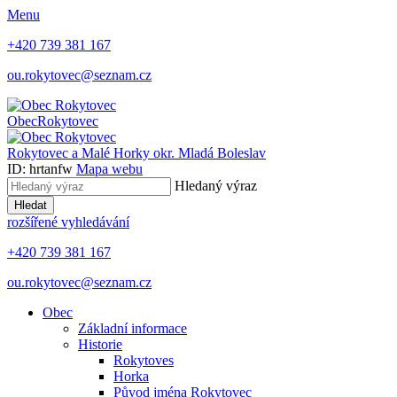
Menu
+420 739 381 167
ou.rokytovec@seznam.cz
Obec
Rokytovec
Rokytovec a Malé Horky
okr. Mladá Boleslav
ID: hrtanfw
Mapa webu
Hledaný výraz
Hledat
rozšířené vyhledávání
+420 739 381 167
ou.rokytovec@seznam.cz
Obec
Základní informace
Historie
Rokytoves
Horka
Původ jména Rokytovec