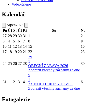
Videogalerie
Kalendář
Srpen
2026
Po
Út
St
Čt
Pá
So
Ne
27
28
29
30
31
1
2
3
4
5
6
7
8
9
10
11
12
13
14
15
16
17
18
19
20
21
22
23
29
1
24
25
26
27
28
30
OBECNÍ ZÁBAVA 2026
Zobrazit všechny záznamy ze dne
5
1
31
1
2
3
4
6
23. NOHEC ROKYTOVEC
Zobrazit všechny záznamy ze dne
Fotogalerie