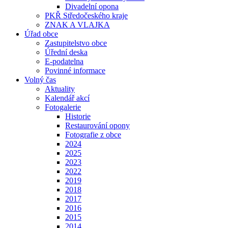
Divadelní opona
PKŘ Středočeského kraje
ZNAK A VLAJKA
Úřad obce
Zastupitelstvo obce
Úřední deska
E-podatelna
Povinné informace
Volný čas
Aktuality
Kalendář akcí
Fotogalerie
Historie
Restaurování opony
Fotografie z obce
2024
2025
2023
2022
2019
2018
2017
2016
2015
2014