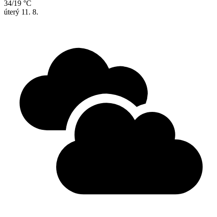
34/19 °C
úterý
11. 8.