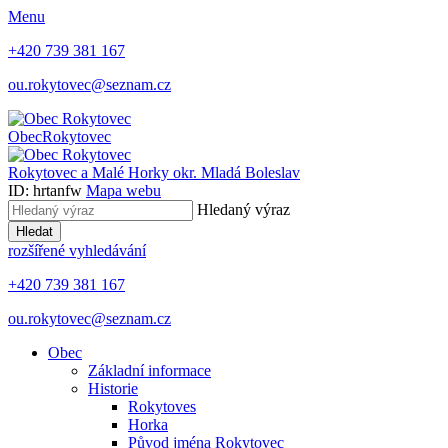
Menu
+420 739 381 167
ou.rokytovec@seznam.cz
Obec
Rokytovec
Rokytovec a Malé Horky
okr. Mladá Boleslav
ID: hrtanfw
Mapa webu
Hledaný výraz
Hledat
rozšířené vyhledávání
+420 739 381 167
ou.rokytovec@seznam.cz
Obec
Základní informace
Historie
Rokytoves
Horka
Původ jména Rokytovec