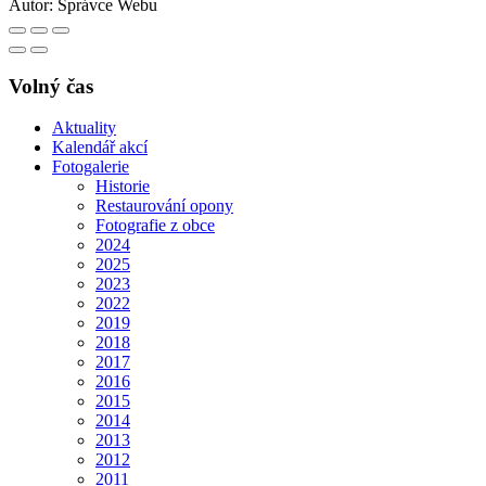
Autor:
Správce Webu
Volný čas
Aktuality
Kalendář akcí
Fotogalerie
Historie
Restaurování opony
Fotografie z obce
2024
2025
2023
2022
2019
2018
2017
2016
2015
2014
2013
2012
2011