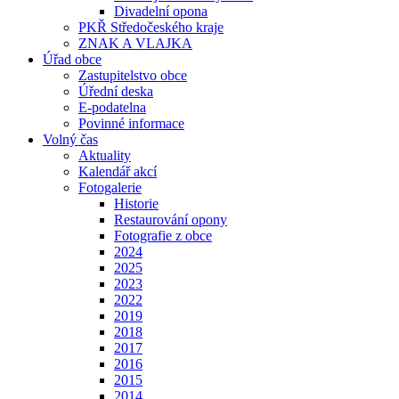
Divadelní opona
PKŘ Středočeského kraje
ZNAK A VLAJKA
Úřad obce
Zastupitelstvo obce
Úřední deska
E-podatelna
Povinné informace
Volný čas
Aktuality
Kalendář akcí
Fotogalerie
Historie
Restaurování opony
Fotografie z obce
2024
2025
2023
2022
2019
2018
2017
2016
2015
2014