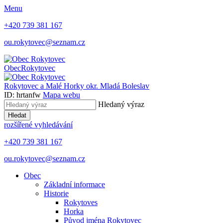
Menu
+420 739 381 167
ou.rokytovec@seznam.cz
Obec
Rokytovec
Rokytovec a Malé Horky
okr. Mladá Boleslav
ID: hrtanfw
Mapa webu
Hledaný výraz
Hledat
rozšířené vyhledávání
+420 739 381 167
ou.rokytovec@seznam.cz
Obec
Základní informace
Historie
Rokytoves
Horka
Původ jména Rokytovec