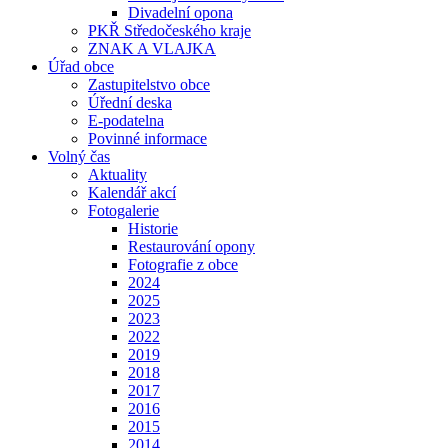
Divadelní opona
PKŘ Středočeského kraje
ZNAK A VLAJKA
Úřad obce
Zastupitelstvo obce
Úřední deska
E-podatelna
Povinné informace
Volný čas
Aktuality
Kalendář akcí
Fotogalerie
Historie
Restaurování opony
Fotografie z obce
2024
2025
2023
2022
2019
2018
2017
2016
2015
2014