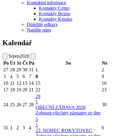
Kontaktní informace
Kontakty Cetno
Kontakty Bezno
Kontakty Krnsko
Důležité odkazy
Napište nám
Kalendář
Srpen
2026
Po
Út
St
Čt
Pá
So
Ne
27
28
29
30
31
1
2
3
4
5
6
7
8
9
10
11
12
13
14
15
16
17
18
19
20
21
22
23
29
1
24
25
26
27
28
30
OBECNÍ ZÁBAVA 2026
Zobrazit všechny záznamy ze dne
5
1
31
1
2
3
4
6
23. NOHEC ROKYTOVEC
Zobrazit všechny záznamy ze dne