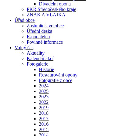
Divadelní opona
PKŘ Středočeského kraje
ZNAK A VLAJKA
Úřad obce
Zastupitelstvo obce
Úřední deska
E-podatelna
Povinné informace
Volný čas
Aktuality
Kalendář akcí
Fotogalerie
Historie
Restaurování opony
Fotografie z obce
2024
2025
2023
2022
2019
2018
2017
2016
2015
2014