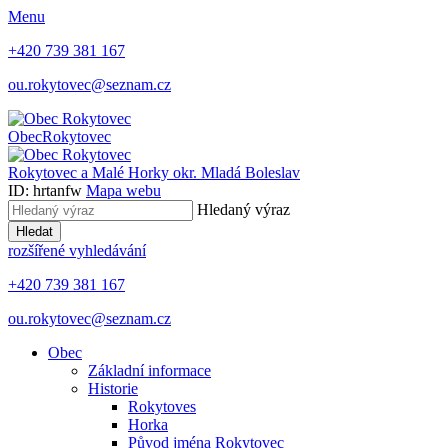
Menu
+420 739 381 167
ou.rokytovec@seznam.cz
Obec
Rokytovec
Rokytovec a Malé Horky
okr. Mladá Boleslav
ID: hrtanfw
Mapa webu
Hledaný výraz
Hledat
rozšířené vyhledávání
+420 739 381 167
ou.rokytovec@seznam.cz
Obec
Základní informace
Historie
Rokytoves
Horka
Původ jména Rokytovec