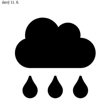
úterý
11. 8.