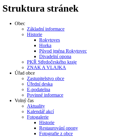
Struktura stránek
Obec
Základní informace
Historie
Rokytoves
Horka
Původ jména Rokytovec
Divadelní opona
PKŘ Středočeského kraje
ZNAK A VLAJKA
Úřad obce
Zastupitelstvo obce
Úřední deska
E-podatelna
Povinné informace
Volný čas
Aktuality
Kalendář akcí
Fotogalerie
Historie
Restaurování opony
Fotografie z obce