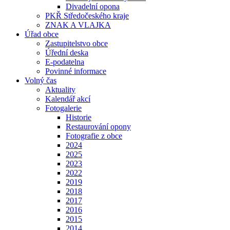
Divadelní opona
PKŘ Středočeského kraje
ZNAK A VLAJKA
Úřad obce
Zastupitelstvo obce
Úřední deska
E-podatelna
Povinné informace
Volný čas
Aktuality
Kalendář akcí
Fotogalerie
Historie
Restaurování opony
Fotografie z obce
2024
2025
2023
2022
2019
2018
2017
2016
2015
2014