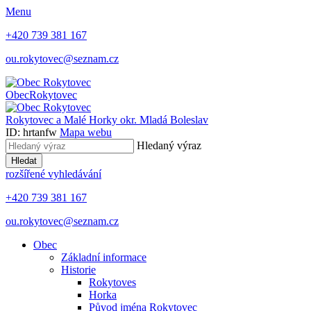
Menu
+420 739 381 167
ou.rokytovec@seznam.cz
Obec
Rokytovec
Rokytovec a Malé Horky
okr. Mladá Boleslav
ID: hrtanfw
Mapa webu
Hledaný výraz
Hledat
rozšířené vyhledávání
+420 739 381 167
ou.rokytovec@seznam.cz
Obec
Základní informace
Historie
Rokytoves
Horka
Původ jména Rokytovec