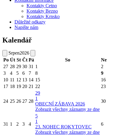
Kontaktní informace
Kontakty Cetno
Kontakty Bezno
Kontakty Krnsko
Důležité odkazy
Napište nám
Kalendář
Srpen
2026
Po
Út
St
Čt
Pá
So
Ne
27
28
29
30
31
1
2
3
4
5
6
7
8
9
10
11
12
13
14
15
16
17
18
19
20
21
22
23
29
1
24
25
26
27
28
30
OBECNÍ ZÁBAVA 2026
Zobrazit všechny záznamy ze dne
5
1
31
1
2
3
4
6
23. NOHEC ROKYTOVEC
Zobrazit všechny záznamy ze dne